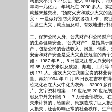
均损失不到 3.2 亿元。进入 90 年代，
年均十几亿元，年均死亡 2000 多人。
就越来越突出。“预防火灾和减少火灾的
义： 一是做好预防火灾的各项工作， 防
旦发生火灾，就应当及时、有效地进行扑
二、保护公民人身、公共财产和公民财产
的生命健康安全。“公共财产”，是指属于
产，包括公民的合法收入、房屋、储蓄、
安全和财产安全是受火灾直接危害的两个
如： 1987 年 5 月 6 日黑龙江省
材 85 万立方米以及铁路、邮电、工商等 
伤 171 人。这次火灾使我国宝贵的林
量。再如1994 年 l1 月 l5 日设在吉
恐龙化石在大火中化为灰烬， 32000 
片、文字资料档案， 19 世纪末 20 世纪初
献及中外文刊物 9 ． 7 万册全部烧毁
失来计算的，给国家、民族造成了巨大损
大损失，还会影响正常的社会秩序、生产