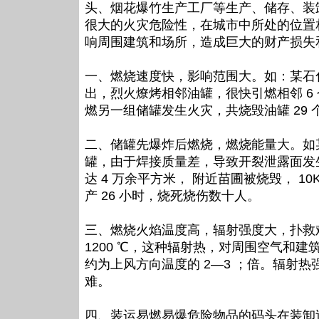
头、烟花爆竹生产工厂等生产、储存、装
很大的火灾危险性，在城市中所处的位置
响周围建筑和场所，造成巨大的财产损失
一、燃烧速度快，影响范围大。如：某石
出，烈火燎烤相邻油罐，很快引燃相邻 6 
燃另一组储罐发生火灾，共烧毁油罐 29
二、储罐先爆炸后燃烧，燃烧能量大。如某
罐，由于焊接质量差，导致开裂泄露面发生
达 4 万余平方米， 附近苗圃被烧毁， 1
产 26 小时，烧死烧伤数十人。
三、燃烧火焰温度高，辐射强度大，扑救难
1200 ℃，这种辐射热，对周围空气和
约为上风方向温度的 2—3 ；倍。辐射
难。
四、装运易燃易爆危险物品的码头在装卸